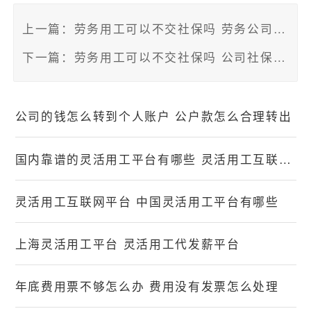
较满意的，劳务人员。如果用户数量比较少
上一篇：劳务用工可以不交社保吗 劳务公司如何规避社保
的话，这些平台实力上值得怀疑。（
灵活用
工
）
下一篇：劳务用工可以不交社保吗 公司社保不交会怎么样
看完这些选择因素，很多企业都会选择与乐
公司的钱怎么转到个人账户 公户款怎么合理转出
助网灵活用工平台合作。第一就是平台资质
值得大家放心，证件资质都是得到了国家认
国内靠谱的灵活用工平台有哪些 灵活用工互联网平台哪个好
可的，安全性上值得肯定。第二就是用户数
量比较庞大，企业可以从中找到自己满意的
灵活用工互联网平台 中国灵活用工平台有哪些
任务承接人员。第三是操作规范，能够让企
业规避各种不必要的风险。（
灵活用工平
上海灵活用工平台 灵活用工代发薪平台
台
）
年底费用票不够怎么办 费用没有发票怎么处理
乐助网灵活用工平台为企业提供了灵活用工